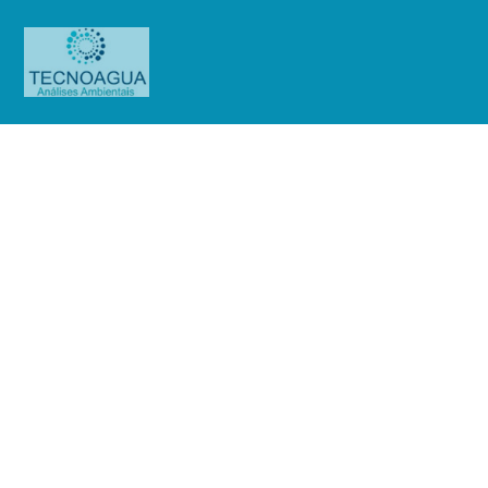
Relatório de Ensaio – O.S.
01383/2019 (Cond.das Figueiras)
Produtos
Uncategorized
Relatório de Ensaio - O.S.
01383/2019 (Cond.das Figueiras)