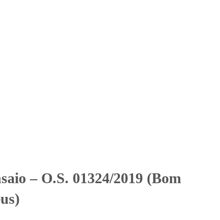
Solicitar Orçamento
Contato
Área Restrita
rato São Mateus)
rato São Mateus)
nsaio – O.S. 01324/2019 (Bom
us)