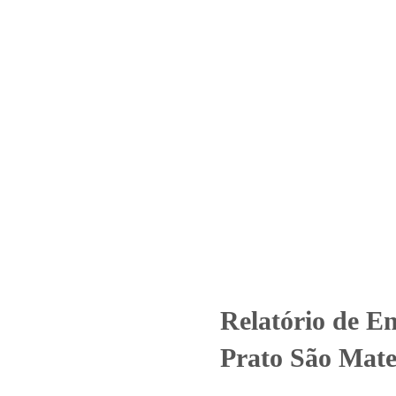
Home
Laboratório
Serviços
Certificações
saio – O.S. 01324/2019 (Bom P
s
Uncategorized
Relatório de Ensaio - O.S. 01324/2019 (Bom P
Relatório de E
Prato São Mate