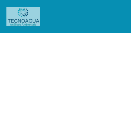
Relatório de Ensaio – O.S.
01322/2019 (Condomínio Náutico
Água da Ribalta)
Produtos
Uncategorized
Relatório de Ensaio - O.S.
01322/2019 (Condomínio Náutico Água da Ribalta)