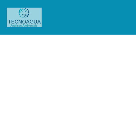
Relatório de Ensaio – O.S.
01320/2019 (Cond.Edif.Led Barra
Funda)
Produtos
Uncategorized
Relatório de Ensaio - O.S.
01320/2019 (Cond.Edif.Led Barra Funda)