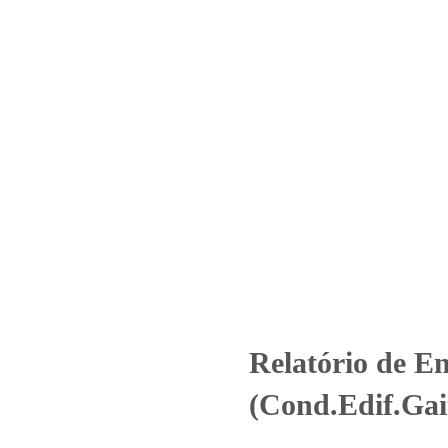
Home
Laboratório
Serviços
Certificações
 Ensaio – O.S. 01306/2019 (Co
utos
Uncategorized
Relatório de Ensaio - O.S. 01306/2019 (Co
Relatório de En
(Cond.Edif.Gai