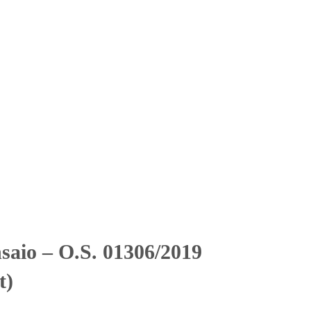
Solicitar Orçamento
Contato
Área Restrita
nd.Edif.Gait)
nd.Edif.Gait)
saio – O.S. 01306/2019
t)