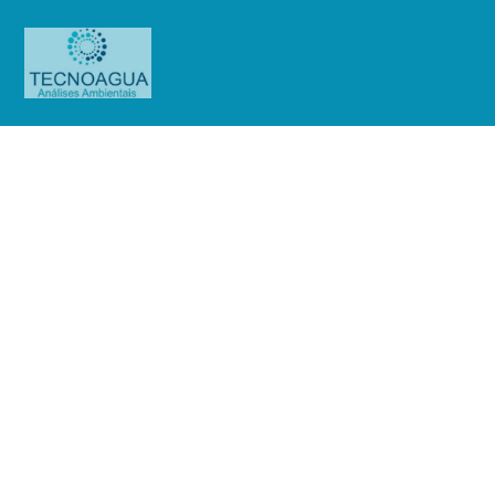
Relatório de Ensaio – O.S.
01270/2019 (Cond. Edif. Spazio
Helbor)
Produtos
Uncategorized
Relatório de Ensaio - O.S.
01270/2019 (Cond. Edif. Spazio Helbor)