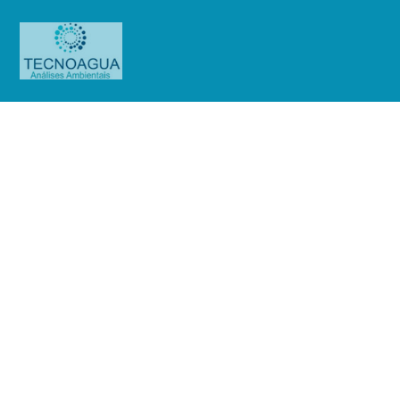
Relatório de Ensaio – O.S.
01251/2019 (Cond. Edif.Saint
Barth)
Produtos
Uncategorized
Relatório de Ensaio - O.S.
01251/2019 (Cond. Edif.Saint Barth)