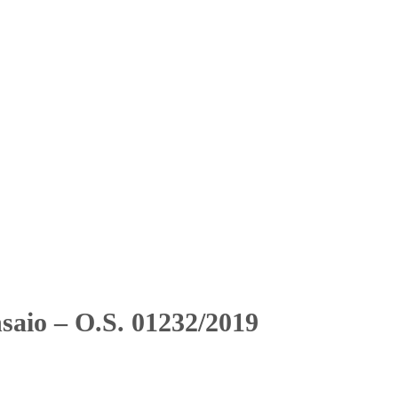
Solicitar Orçamento
Contato
Área Restrita
rtaria 2914)
rtaria 2914)
saio – O.S. 01232/2019