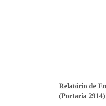
Home
Laboratório
Serviços
Certificações
e Ensaio – O.S. 01232/2019 (Po
dutos
Uncategorized
Relatório de Ensaio - O.S. 01232/2019 (Po
Relatório de En
(Portaria 2914)