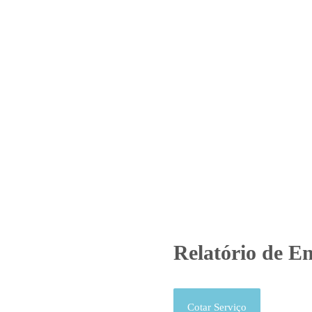
Home
Laboratório
Serviços
Certificações
atório de Ensaio – O.S. 01226/
Produtos
Uncategorized
Relatório de Ensaio - O.S. 01226/
Relatório de En
Cotar Serviço