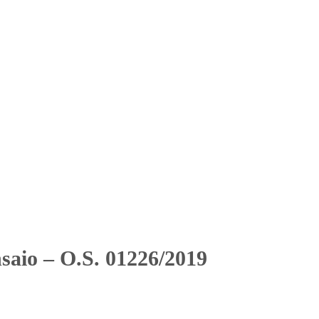
Solicitar Orçamento
Contato
Área Restrita
2019
2019
saio – O.S. 01226/2019