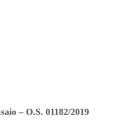
Solicitar Orçamento
Contato
Área Restrita
2019
2019
saio – O.S. 01182/2019