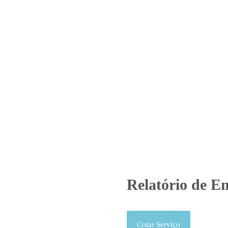
Home
Laboratório
Serviços
Certificações
atório de Ensaio – O.S. 01182/
Produtos
Uncategorized
Relatório de Ensaio - O.S. 01182/
Relatório de En
Cotar Serviço