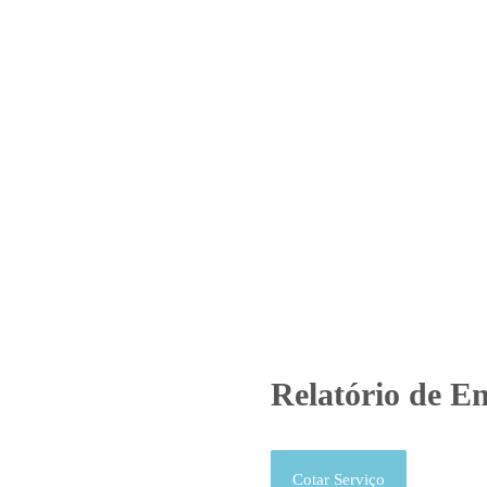
Home
Laboratório
Serviços
Certificações
atório de Ensaio – O.S. 01154/
Produtos
Uncategorized
Relatório de Ensaio - O.S. 01154/
Relatório de En
Cotar Serviço