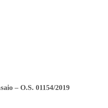
Solicitar Orçamento
Contato
Área Restrita
2019
2019
saio – O.S. 01154/2019