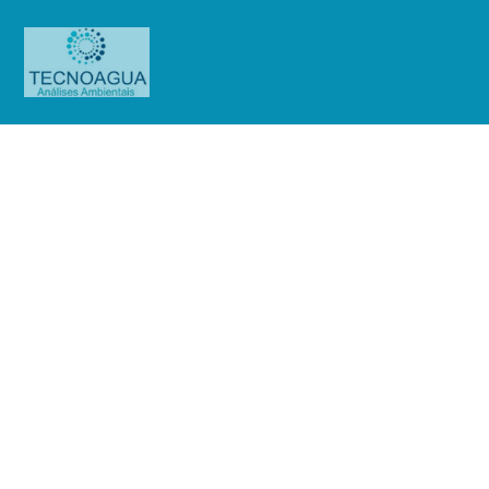
Relatório de Ensaio –
Nº_9410_2024 -GATGRU Serviços
Auxiliares ao Transporte Aéreo
LTDA
Produtos
Uncategorized
Relatório de Ensaio -
Nº_9410_2024 -GATGRU Serviços Auxiliares ao Transporte Aéreo LTDA