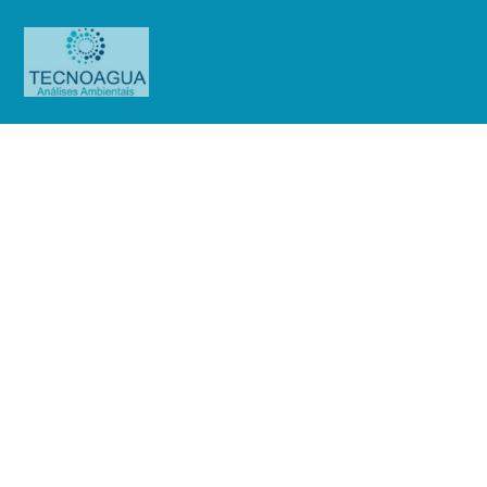
Relatório de Ensaio –
Nº_8252_2024 -Howden South
America Vent. Compres. Ind. Com.
Ltda
Produtos
Uncategorized
Relatório de Ensaio -
Nº_8252_2024 -Howden South America Vent. Compres. Ind. Com. Ltda