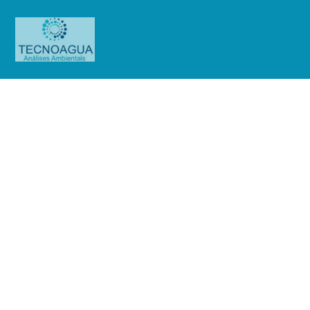
Relatório de Ensaio – Nº_728_2025
-CDG Telhanorte
Produtos
Uncategorized
Relatório de Ensaio -
Nº_728_2025 -CDG Telhanorte