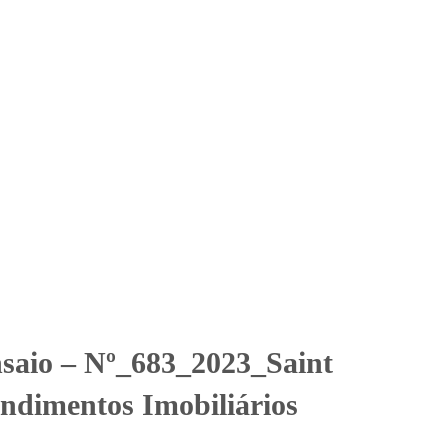
Solicitar Orçamento
Contato
Área Restrita
eendimentos Imobiliários
eendimentos Imobiliários
nsaio – Nº_683_2023_Saint
dimentos Imobiliários