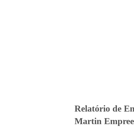
Home
Laboratório
Serviços
Certificações
º_683_2023_Saint Martin Empr
ncategorized
Relatório de Ensaio - Nº_683_2023_Saint Martin Empr
Relatório de E
Martin Empreen