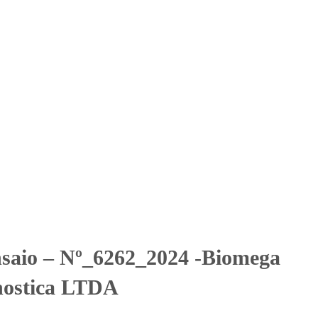
Solicitar Orçamento
Contato
Área Restrita
cina Diagnostica LTDA
cina Diagnostica LTDA
nsaio – Nº_6262_2024 -Biomega
nostica LTDA