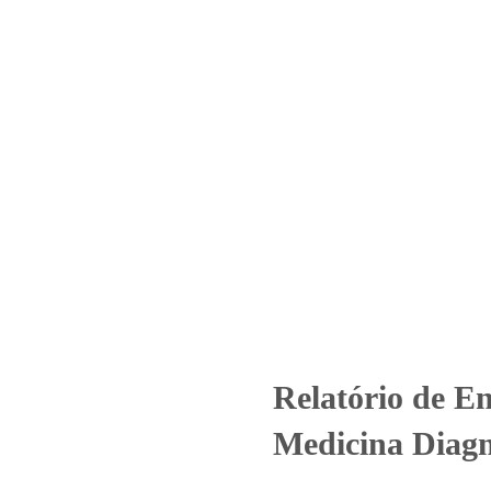
Home
Laboratório
Serviços
Certificações
– Nº_6262_2024 -Biomega Medi
Uncategorized
Relatório de Ensaio - Nº_6262_2024 -Biomega Medi
Relatório de E
Medicina Diag