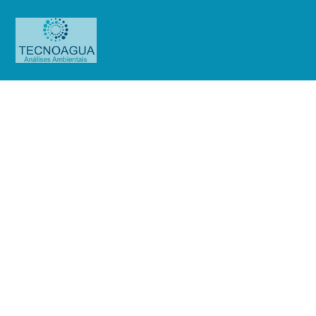
Relatório de Ensaio –
Nº_4463_2023_CIA Metropolitana
Habitação de São Paulo Cohab SP
– Residencial Parque do Gato
Produtos
Uncategorized
Relatório de Ensaio -
Nº_4463_2023_CIA Metropolitana Habitação de São Paulo Cohab SP -
Residencial Parque do Gato