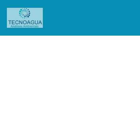
Relatório de Ensaio –
Nº_4426_2023_Associação
Franciscana de Ensino Senhor Bom
Jesus
Produtos
Uncategorized
Relatório de Ensaio -
Nº_4426_2023_Associação Franciscana de Ensino Senhor Bom Jesus