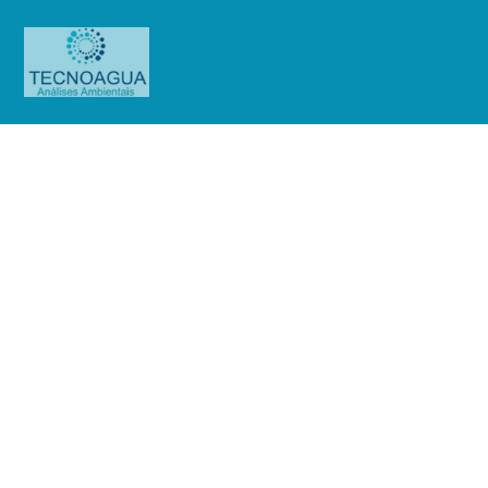
Relatório de Ensaio –
Nº_4041_2023_Anhembi Tênis
Clube_Mensal
Produtos
Uncategorized
Relatório de Ensaio -
Nº_4041_2023_Anhembi Tênis Clube_Mensal