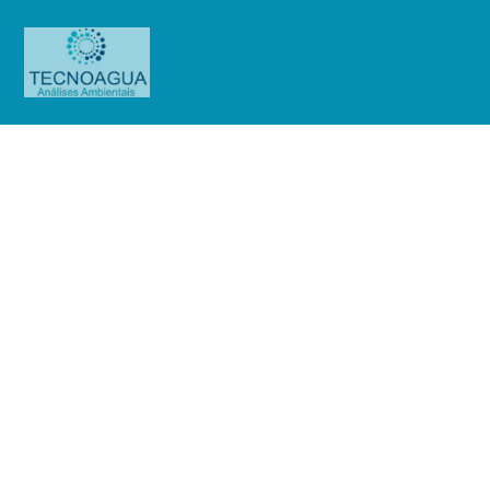
Relatório de Ensaio –
Nº_3887_2024 –CTEEP Cia de
Transmissão de Energia (Ribeirão
Preto)
Produtos
Uncategorized
Relatório de Ensaio -
Nº_3887_2024 –CTEEP Cia de Transmissão de Energia (Ribeirão Preto)