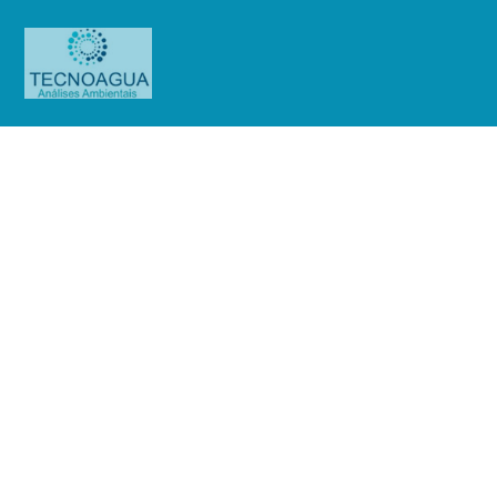
Relatório de Ensaio – Nº_337_2022
– Revisão_ 0_Cyma 05
Empreendimentos Imobiliários
Produtos
Uncategorized
Relatório de Ensaio -
Nº_337_2022 – Revisão_ 0_Cyma 05 Empreendimentos Imobiliários