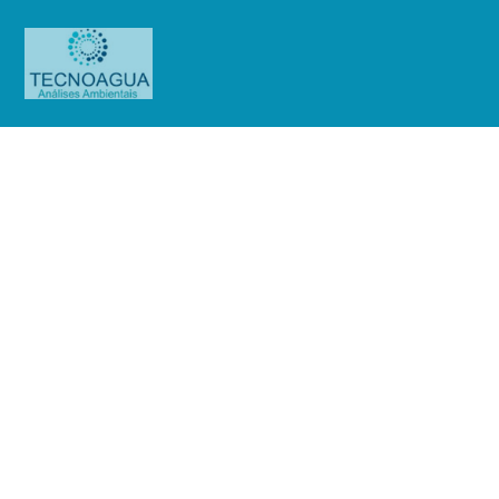
Relatório de Ensaio –
Nº_2857_2024 –Serviço Social do
Comércio – Bela Vista_Antes da
higienização
Produtos
Uncategorized
Relatório de Ensaio -
Nº_2857_2024 –Serviço Social do Comércio - Bela Vista_Antes da higienização