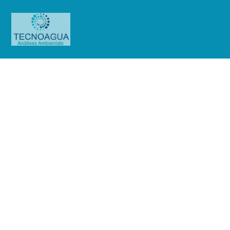
Relatório de Ensaio – Nº_2725-
840_Sendas Distribuidora SA –
Loja 124 – Jacu Pêssego
Produtos
Uncategorized
Relatório de Ensaio - Nº_2725-
840_Sendas Distribuidora SA - Loja 124 - Jacu Pêssego