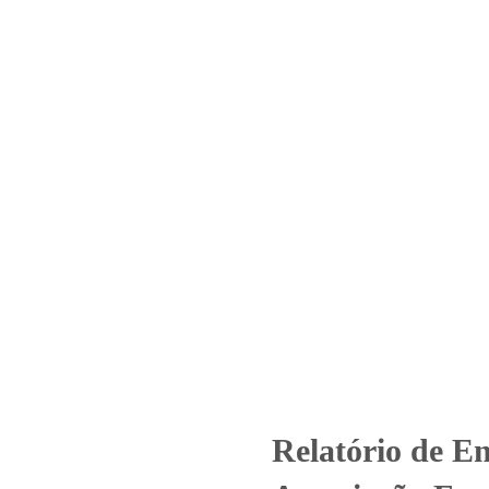
Home
Laboratório
Serviços
Certificações
º_2560_2024 – Associação Fran
Bom Jesus
gorized
Relatório de Ensaio - Nº_2560_2024 – Associação Francisca
Relatório de E