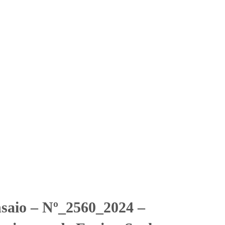
Solicitar Orçamento
Contato
Área Restrita
ciscana de Ensino Senhor
na de Ensino Senhor Bom Jesus
nsaio – Nº_2560_2024 –