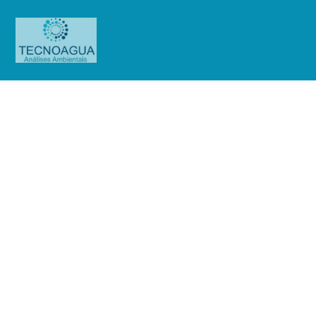
Relatório de Ensaio –
Nº_2212_2025 –Elgin S.A
Produtos
Uncategorized
Relatório de Ensaio -
Nº_2212_2025 –Elgin S.A