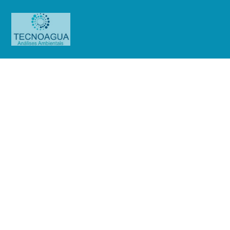
Relatório de Ensaio -Nº_166_2024
–Biomega Medicina Diagnostica
LTDA
Produtos
Uncategorized
Relatório de Ensaio -
Nº_166_2024 –Biomega Medicina Diagnostica LTDA