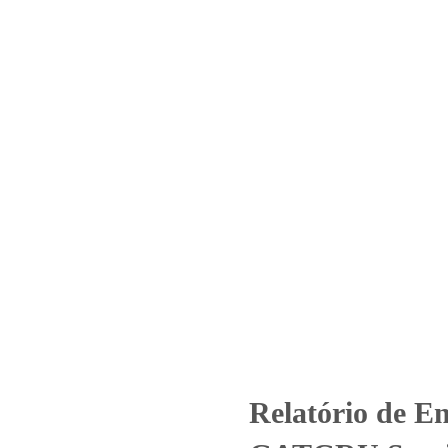
Home
Laboratório
Serviços
Certificações
º_1622_2025 -GATGRU Serviços 
Aéreo
tegorized
Relatório de Ensaio - Nº_1622_2025 -GATGRU Serviços Au
Relatório de E