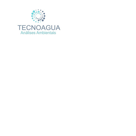
Relatório de Ensaio – N
Produtos
Unca