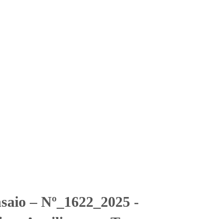
Solicitar Orçamento
Contato
Área Restrita
Auxiliares ao Transporte
xiliares ao Transporte Aéreo
nsaio – Nº_1622_2025 -