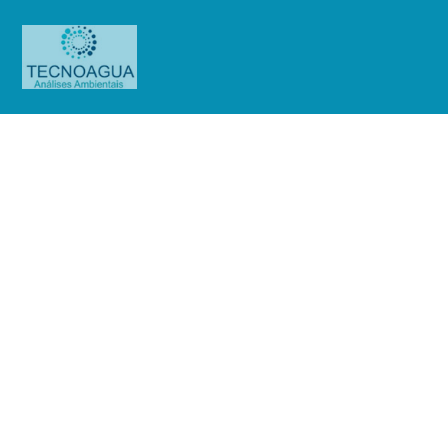
Relatório de Ensaio – Nº_156_2022
– Revisão_ 0_Santa Água (Tulio
Martello Júnior EPP)
Produtos
Uncategorized
Relatório de Ensaio -
Nº_156_2022 – Revisão_ 0_Santa Água (Tulio Martello Júnior EPP)