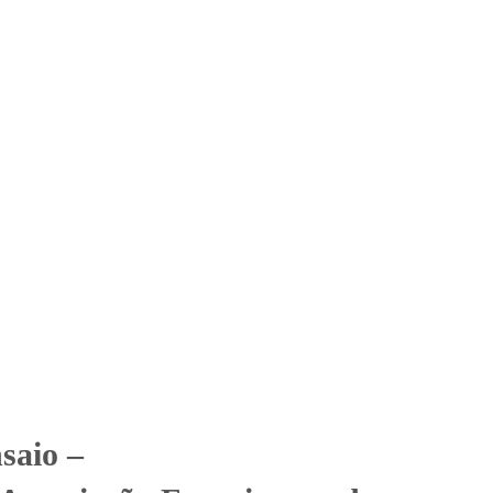
Solicitar Orçamento
Contato
Área Restrita
iscana de Ensino Senhor
na de Ensino Senhor Bom Jesus
saio –