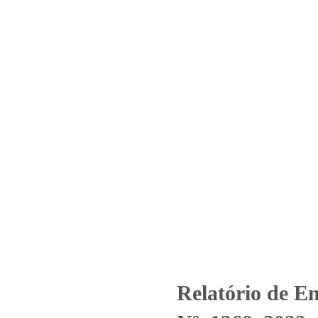
Home
Laboratório
Serviços
Certificações
Nº_1369_2023_Associação Franc
Bom Jesus
egorized
Relatório de Ensaio - Nº_1369_2023_Associação Francisca
Relatório de En