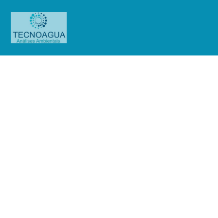
Relatório de Ensaio – Nº_
8350_2024 -Anhembi Tênis Clube
Produtos
Uncategorized
Relatório de Ensaio - Nº_
8350_2024 -Anhembi Tênis Clube