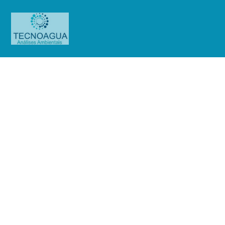
Relatório de Ensaio – Nº_
7615_2024 -Anhembi Tênis
Clube_Após higienização
Produtos
Uncategorized
Relatório de Ensaio - Nº_
7615_2024 -Anhembi Tênis Clube_Após higienização