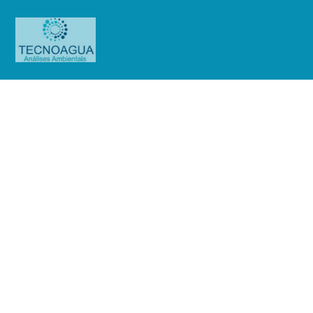
Relatório de Ensaio – Nº_
662_Biomega Medicina
Diagnostica LTDA
Produtos
Uncategorized
Relatório de Ensaio - Nº_
662_Biomega Medicina Diagnostica LTDA