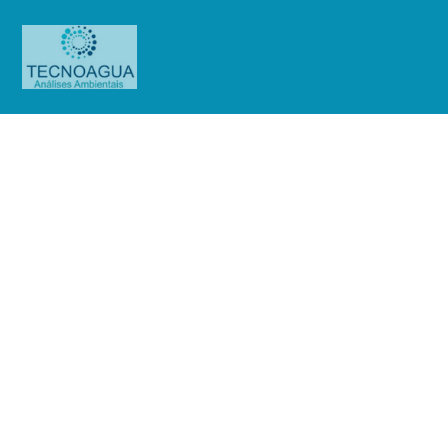
Relatório de Ensaio – Nº_
636_2023_Innova Hospitais
Associados Ltda. (Rua São Jorge)
Produtos
Uncategorized
Relatório de Ensaio - Nº_
636_2023_Innova Hospitais Associados Ltda. (Rua São Jorge)