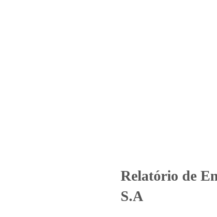
Home
Laboratório
Serviços
Certificações
o de Ensaio – Nº_ 6137_2025 – 
Produtos
Uncategorized
Relatório de Ensaio - Nº_ 6137_2025 –
Relatório de E
S.A