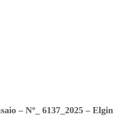
Solicitar Orçamento
Contato
Área Restrita
Elgin S.A
 Elgin S.A
nsaio – Nº_ 6137_2025 – Elgin