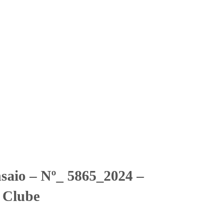
Solicitar Orçamento
Contato
Área Restrita
mbi Tênis Clube
mbi Tênis Clube
nsaio – Nº_ 5865_2024 –
 Clube