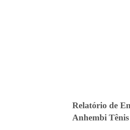
Home
Laboratório
Serviços
Certificações
nsaio – Nº_ 5865_2024 – Anhe
tos
Uncategorized
Relatório de Ensaio - Nº_ 5865_2024 - Anhe
Relatório de E
Anhembi Tênis