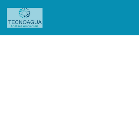
Relatório de Ensaio – Nº_
5776_2023 –Howden South
America Vent. Compres. Ind. Com.
Ltda
Produtos
Uncategorized
Relatório de Ensaio - Nº_
5776_2023 –Howden South America Vent. Compres. Ind. Com. Ltda