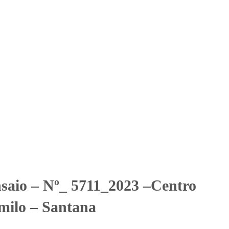
Solicitar Orçamento
Contato
Área Restrita
o São Camilo – Santana
o São Camilo - Santana
nsaio – Nº_ 5711_2023 –Centro
milo – Santana