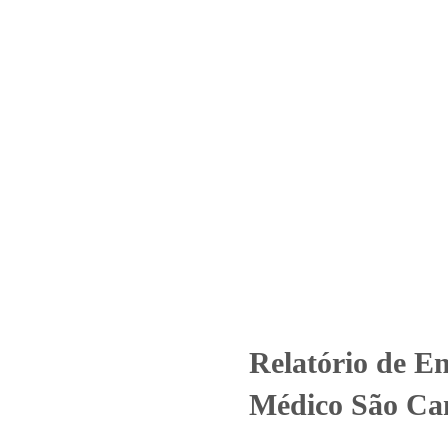
Home
Laboratório
Serviços
Certificações
 Nº_ 5711_2023 –Centro Médic
Uncategorized
Relatório de Ensaio - Nº_ 5711_2023 –Centro Médic
Relatório de E
Médico São Ca