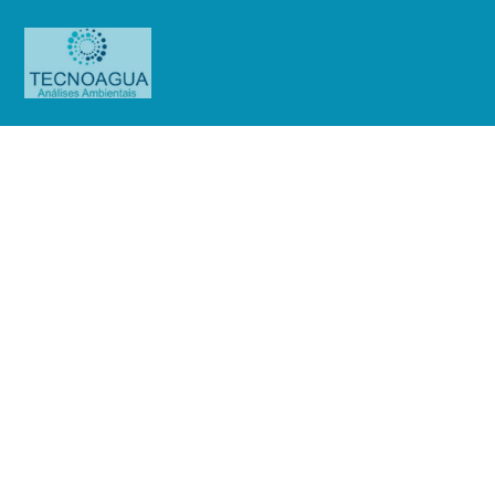
Relatório de Ensaio – Nº_
5595_2023 –HM 61
Empreendimento Imobiliário LTDA
Produtos
Uncategorized
Relatório de Ensaio - Nº_
5595_2023 –HM 61 Empreendimento Imobiliário LTDA