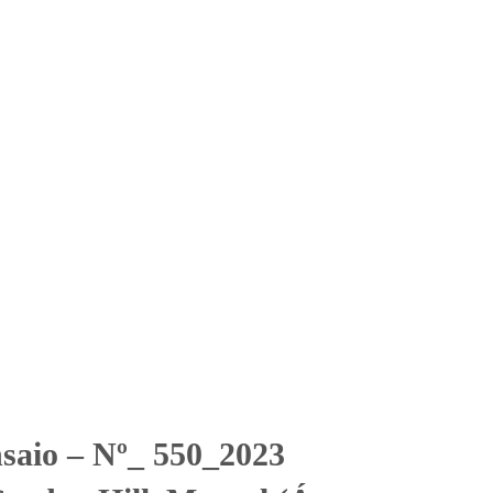
Solicitar Orçamento
Contato
Área Restrita
rden Hill_Mensal (Água
ill_Mensal (Água Subterrânea)
nsaio – Nº_ 550_2023