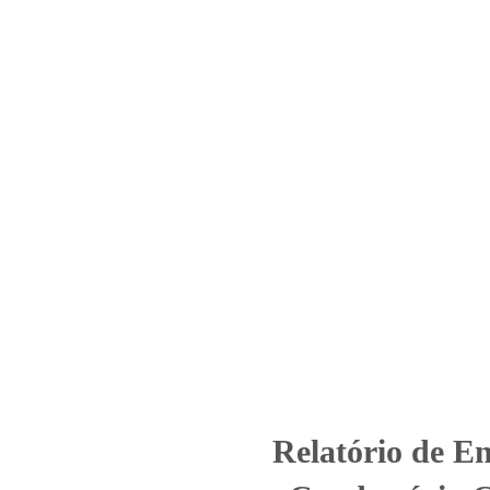
Home
Laboratório
Serviços
Certificações
 Nº_ 550_2023 _Condomínio Ga
Subterrânea)
gorized
Relatório de Ensaio - Nº_ 550_2023 _Condomínio Garden H
Relatório de E