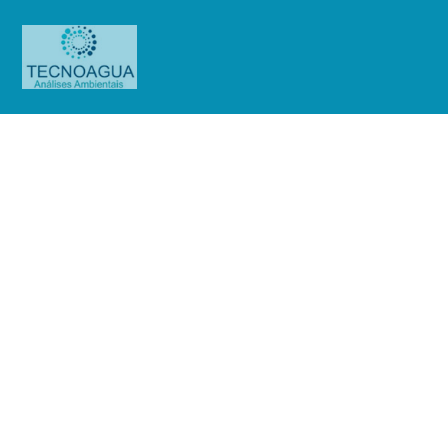
Relatório de Ensaio – Nº_
5059_2023_Innova Hospitais
Associados Ltda. (Diadema)
Produtos
Uncategorized
Relatório de Ensaio - Nº_
5059_2023_Innova Hospitais Associados Ltda. (Diadema)