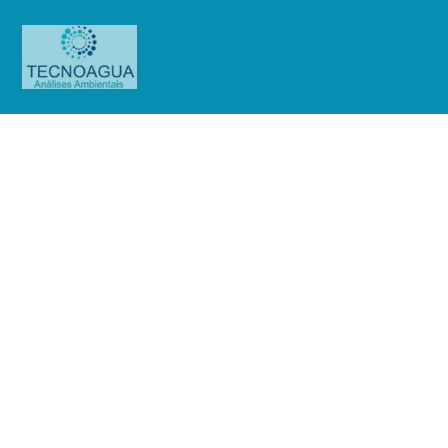
Relatório de Ensaio – Nº_
5042_2025 –Manserv Facilites
LTDA (Base Atlética)
Produtos
Uncategorized
Relatório de Ensaio - Nº_
5042_2025 –Manserv Facilites LTDA (Base Atlética)