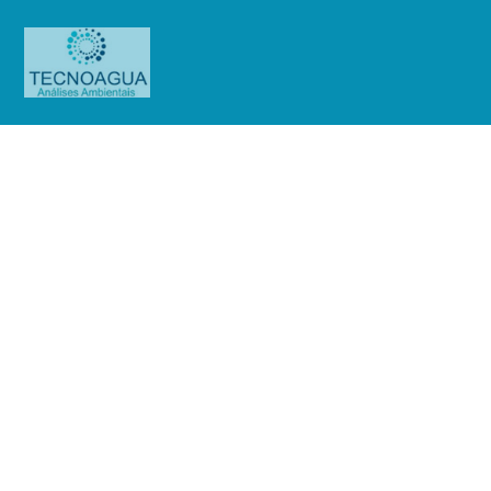
Relatório de Ensaio – Nº_ 4764 –
2265_2021 – Revisão_ 0_Hospital
Municipal Pimentas Bonsucesso
(HMPB)
Produtos
Uncategorized
Relatório de Ensaio - Nº_ 4764 -
2265_2021 – Revisão_ 0_Hospital Municipal Pimentas Bonsucesso (HMPB)