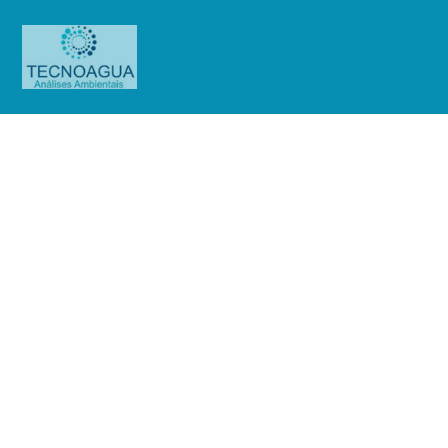
Relatório de Ensaio – Nº_ 4046 –
1518_2025 – Revisão_ 0_Plewades
Empreendimentos Imobiliários
LTDA_Caixa
Produtos
Uncategorized
Relatório de Ensaio - Nº_ 4046 -
1518_2025 – Revisão_ 0_Plewades Empreendimentos Imobiliários
LTDA_Caixa