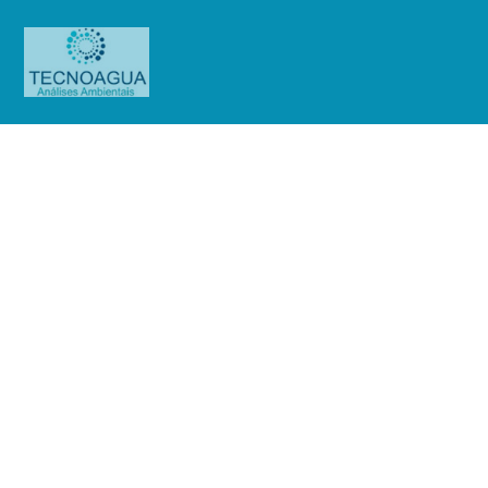
Relatório de Ensaio – Nº_
3617_2024 –Wickbold –
Hortolândia
Produtos
Uncategorized
Relatório de Ensaio - Nº_
3617_2024 –Wickbold - Hortolândia