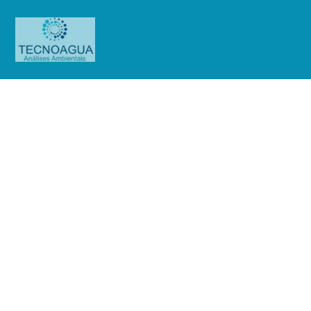
Relatório de Ensaio – Nº_
3576_2025 – Chevron Oronite
Brasil Ltda
Produtos
Uncategorized
Relatório de Ensaio - Nº_
3576_2025 – Chevron Oronite Brasil Ltda