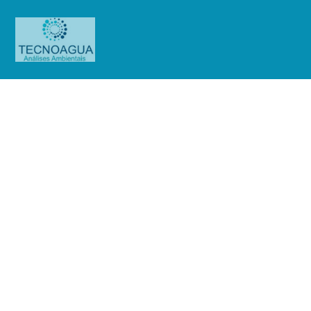
Relatório de Ensaio – Nº_
3537_2025 – GATGRU Serviços
Auxiliares ao Transporte Aéreo
LTDA_MonitoramentoDeCloro
Produtos
Uncategorized
Relatório de Ensaio - Nº_
3537_2025 - GATGRU Serviços Auxiliares ao Transporte Aéreo
LTDA_MonitoramentoDeCloro