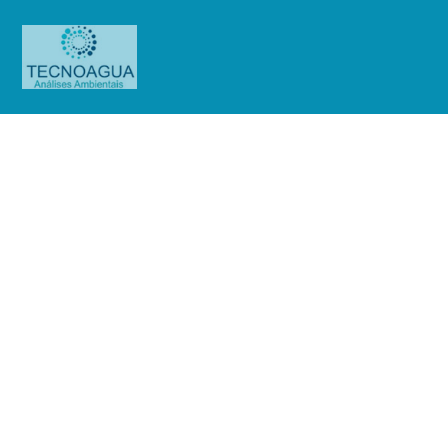
Relatório de Ensaio – Nº_
3534_2025 – CDG
Telhanorte_Subterrânea (Anexo
I,IX,Etanol, Anexo XI,Radio,PAHs)
Produtos
Uncategorized
Relatório de Ensaio - Nº_
3534_2025 - CDG Telhanorte_Subterrânea (Anexo I,IX,Etanol, Anexo
XI,Radio,PAHs)