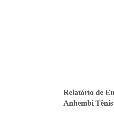
Home
Laboratório
Serviços
Certificações
Ensaio – Nº_ 3297_2025 -Anhem
tos
Uncategorized
Relatório de Ensaio - Nº_ 3297_2025 -Anhe
Relatório de En
Anhembi Tênis