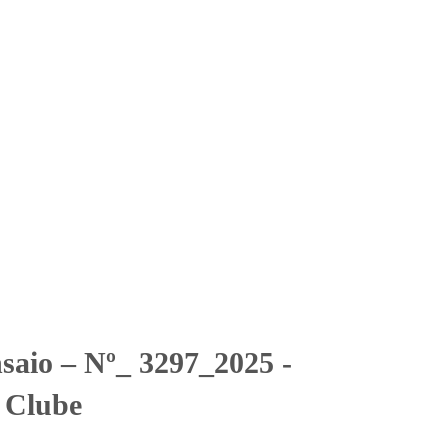
Solicitar Orçamento
Contato
Área Restrita
bi Tênis Clube
mbi Tênis Clube
saio – Nº_ 3297_2025 -
 Clube