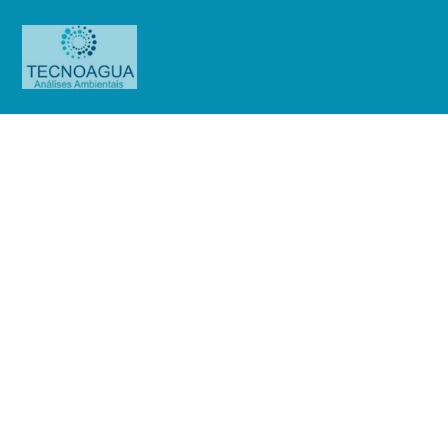
Relatório de Ensaio – Nº_
3152_2024 –New Space
Processamento e Sistemas LTDA
(Jd. Boa Vista)
Produtos
Uncategorized
Relatório de Ensaio - Nº_
3152_2024 –New Space Processamento e Sistemas LTDA (Jd. Boa Vista)