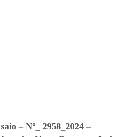
Solicitar Orçamento
Contato
Área Restrita
erica Vent. Compres. Ind.
 Vent. Compres. Ind. Com. Ltda
nsaio – Nº_ 2958_2024 –