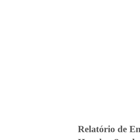
Home
Laboratório
Serviços
Certificações
_ 2958_2024 –Howden South Am
Com. Ltda
orized
Relatório de Ensaio - Nº_ 2958_2024 –Howden South America
Relatório de E